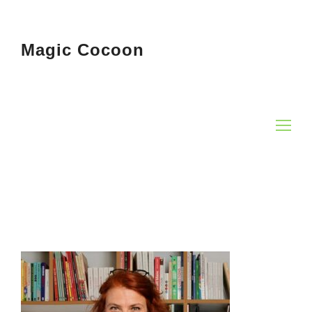
Magic Cocoon
Op
Mo
Me