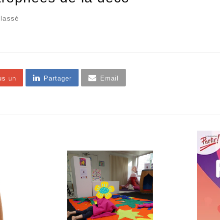
lassé
us un
Partager
Email