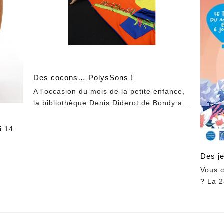
Des cocons… PolysSons !
A l'occasion du mois de la petite enfance,
la bibliothèque Denis Diderot de Bondy a…
r
i 14
Des j
Vous c
? La 2