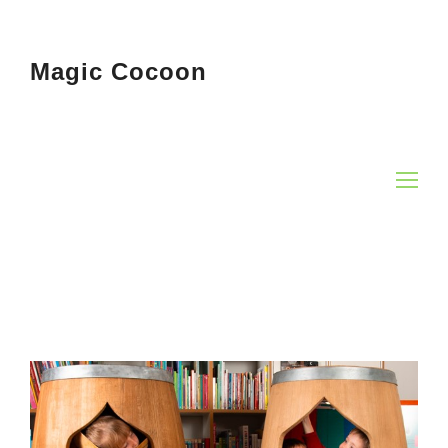
Magic Cocoon
Op
Mo
Me