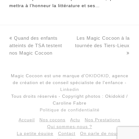
mettra à l’honneur la littérature et ses…
previous
next
Quand des enfants
Les Magic Cocoon à la
post:
post:
atteints de TSA testent
tournée des Tiers-Lieux
nos Magic Cocoon
Magic Cocoon est une marque d'
OKIDOKID
, agence
de création et de conseil spécialiste de l'enfance -
Linkedin
Tous droits réservés - Copyright photos : Okidokid /
Caroline Fabre
Politique de confidentialité
Accueil
Nos cocons
Actu
Nos Prestations
Qui sommes-nous ?
La petite équipe
Contact
On parle de nous !